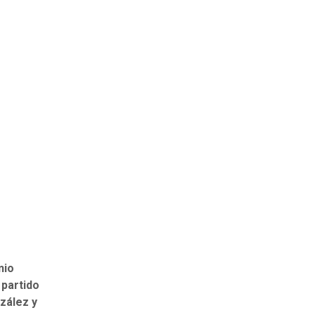
nio
 partido
zález y