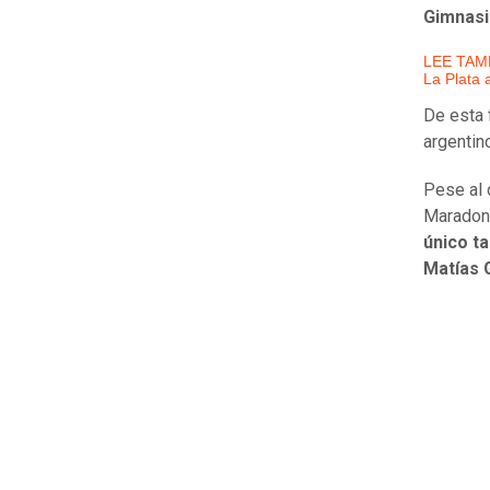
Gimnas
LEE TAMB
La Plata
De esta 
argentin
Pese al 
Maradona
único t
Matías 