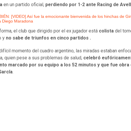
ia
en un partido oficial,
perdiendo por 1-2 ante Racing de Avel
IÉN: [VIDEO] Así fue la emocionante bienvenida de los hinchas de Gi
 a Diego Maradona
forma, el club que dirigido por el ex jugador está
colista
del tor
o y
no sabe de triunfos en cinco partidos .
difícil momento del cuadro argentino, las miradas estaban enfo
, quien pese a sus problemas de salud,
celebró eufóricament
anto marcado por su equipo a los 52 minutos y que fue obra 
García
.