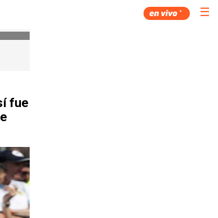
☰
í fue
de