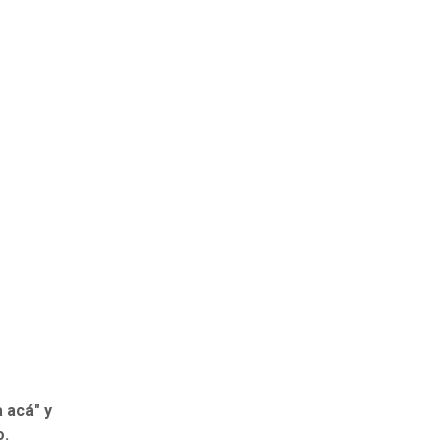
 acá" y
o.