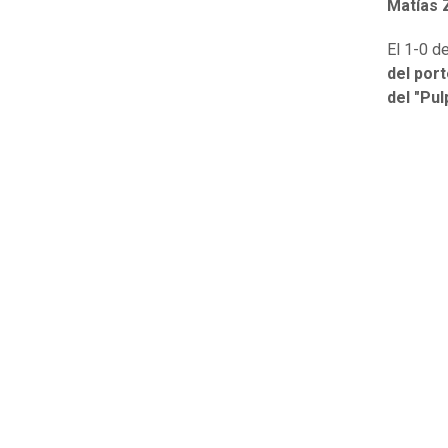
Matías 
El 1-0 d
del port
del "Pul