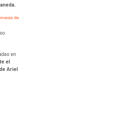
laneda.
mnasia de
neo
cadas en
e el
de Ariel