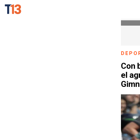
DEPO
Con b
el a
Gimn