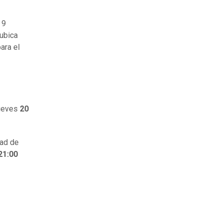
 9
 ubica
ara el
jueves
20
dad de
21:00