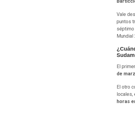
Barticci
Vale des
puntos t
séptimo 
Mundial 
¿Cuánd
Sudam
El prime
de marz
El otro 
locales,
horas e