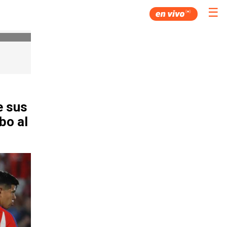
☰
e sus
bo al