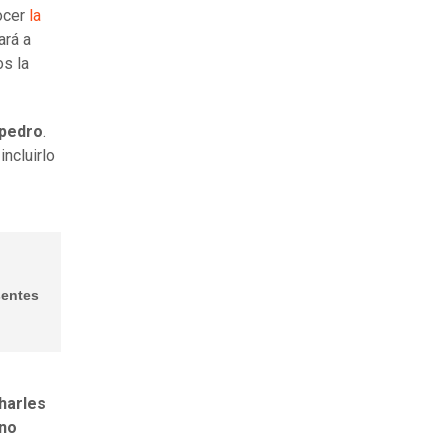
ocer
la
ará a
os la
pedro
.
incluirlo
sentes
harles
no