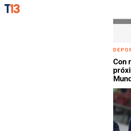
DEPO
Con 
próxi
Mund