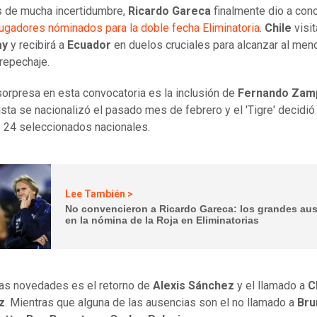
 de mucha incertidumbre,
Ricardo Gareca
finalmente dio a con
 jugadores nóminados para la doble fecha Eliminatoria
.
Chile
visit
ay
y recibirá a
Ecuador
en duelos cruciales para alcanzar al men
repechaje.
sorpresa en esta convocatoria es la inclusión de
Fernando Zam
ista se nacionalizó el pasado mes de febrero y el 'Tigre' decidió 
s 24 seleccionados nacionales.
Lee También >
No convencieron a Ricardo Gareca: los grandes au
en la nómina de la Roja en Eliminatorias
las novedades es el retorno de
Alexis Sánchez
y el llamado a
C
z
. Mientras que alguna de las ausencias son el no llamado a
Bru