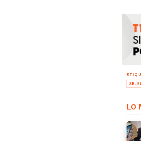
ETIQ
SELE
LO 