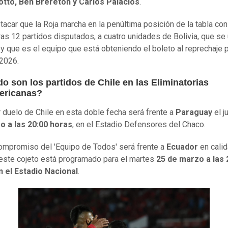
otto, Ben Brereton y Carlos Palacios
.
tacar que la Roja marcha en la penúltima posición de la tabla con
ras 12 partidos disputados, a cuatro unidades de Bolivia, que se
y que es el equipo que está obteniendo el boleto al reprechaje p
2026.
o son los partidos de Chile en las Eliminatorias
ericanas?
r duelo de Chile en esta doble fecha será frente a
Paraguay
el 
o a las 20:00 horas
, en el Estadio Defensores del Chaco.
compromiso del 'Equipo de Todos' será frente a
Ecuador
en cali
 este cojeto está programado para el martes
25 de marzo a las 
n el Estadio Nacional
.