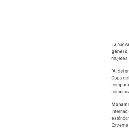
La nuev
género
mujeres 
“Al defe
Copa del
comparti
comunic
Mohamme
internac
estándar
Extreme 