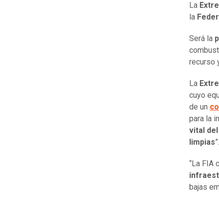
La
Extr
la
Feder
Será la
p
combusti
recurso 
La
Extr
cuyo equ
de un
co
para la i
vital d
limpias
”
“La FIA 
infraes
bajas em