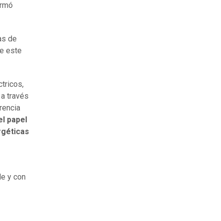
irmó
las de
ne este
tricos,
 a través
rencia
l papel
rgéticas
le y con