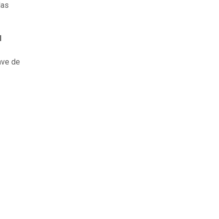
las
l
ave de