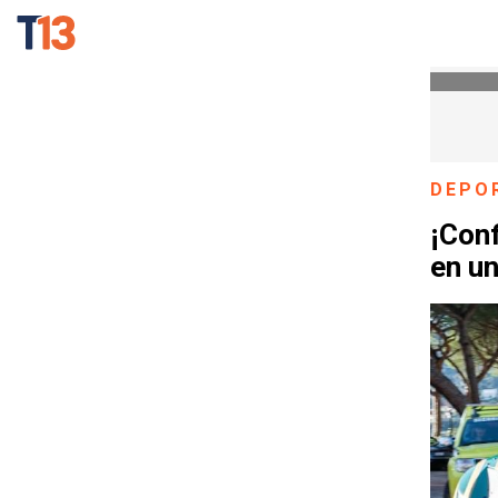
DEPO
¡Conf
en u