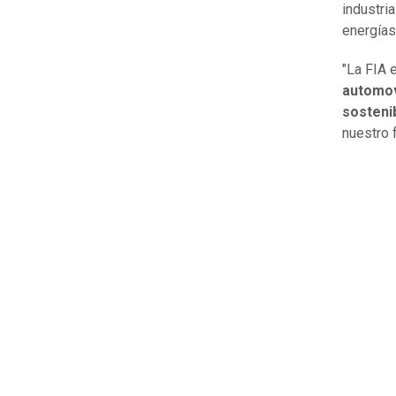
industria
energías
"La FIA 
automov
sosteni
nuestro f