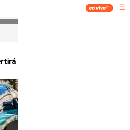
☰
rtirá