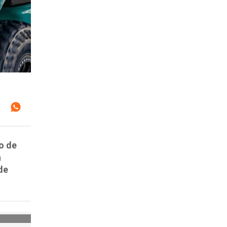
o de
a
de