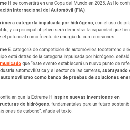
eme H
se convertirá en una Copa del Mundo en 2025. Así lo conf
ación Internacional del Automóvil (FIA)
.
rimera categoría impulsada por hidrógeno
, con el uso de pi
ble, y su principal objetivo será demostrar la capacidad que tie
y el potencial como fuente de energía de cero emisiones.
eme E
, categoría de competición de automóviles todoterreno eléc
ipo está detrás de la categoría impulsada por hidrógeno, señaló
municado
que “este evento establecerá un nuevo punto de refe
ndustria automovilística y el sector de las carreras,
subrayando e
el automovilismo como banco de pruebas de soluciones ene
.
confía en que la Extreme H
inspire nuevas inversiones en
tructuras de hidrógeno
, fundamentales para un futuro sostenib
isiones de carbono”, añade el texto.