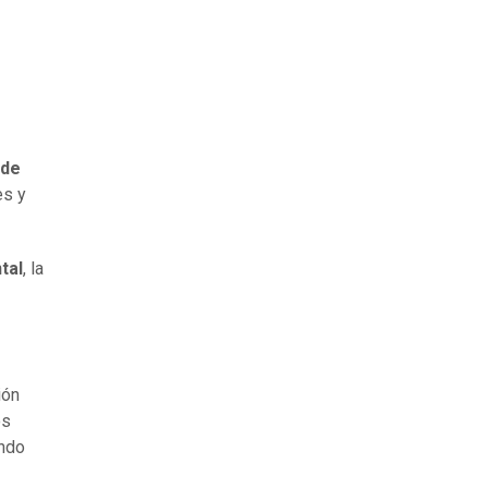
 de
es y
tal
, la
ión
os
undo