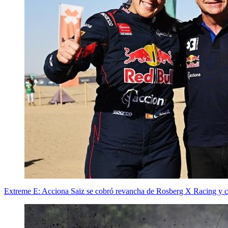
Extreme E: Acciona Saiz se cobró revancha de Rosberg X Racing y co