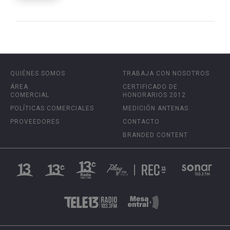
QUIÉNES SOMOS
TRABAJA CON NOSOTROS
ÁREA
CERTIFICADO DE
COMERCIAL
HONORARIOS 2012
POLÍTICAS COMERCIALES
MEDICIÓN ANTENAS
PROVEEDORES
CONTACTO
BRANDED CONTENT