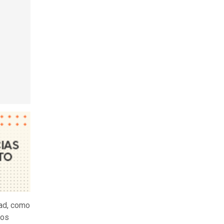
dad, como
gos