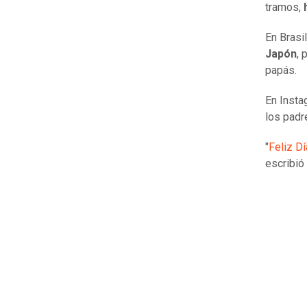
tramos,
En Brasil
Japón
, 
papás.
En Insta
los padre
"
Feliz D
escribió