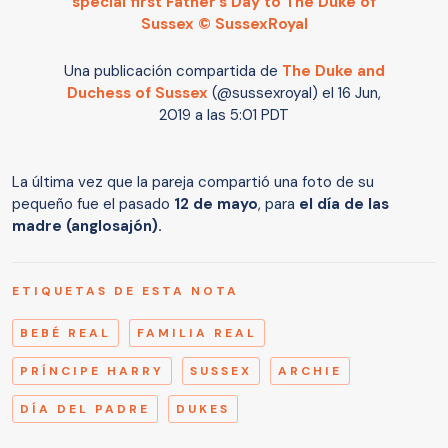
special first Father’s Day to The Duke of
Sussex © SussexRoyal
Una publicación compartida de
The Duke and
Duchess of Sussex
(@sussexroyal) el
16 Jun,
2019 a las 5:01 PDT
La última vez que la pareja compartió una foto de su
pequeño fue el pasado
12 de mayo
, para
el día de las
madre (anglosajón).
ETIQUETAS DE ESTA NOTA
BEBÉ REAL
FAMILIA REAL
PRÍNCIPE HARRY
SUSSEX
ARCHIE
DÍA DEL PADRE
DUKES