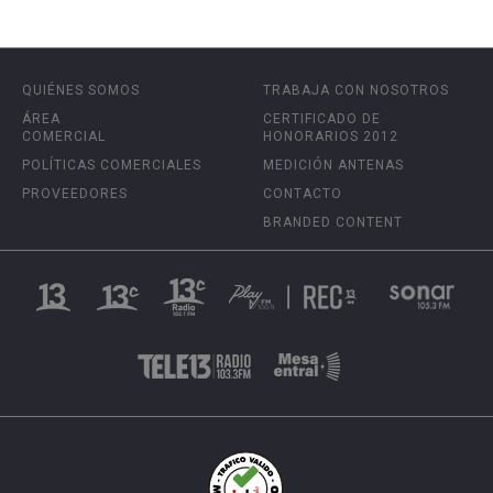
QUIÉNES SOMOS
TRABAJA CON NOSOTROS
ÁREA
CERTIFICADO DE
COMERCIAL
HONORARIOS 2012
POLÍTICAS COMERCIALES
MEDICIÓN ANTENAS
PROVEEDORES
CONTACTO
BRANDED CONTENT