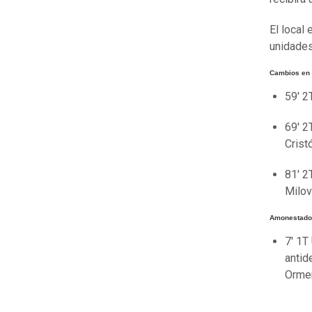
El local 
unidades 
Cambios en 
59' 2
69' 2
Crist
81' 2
Milov
Amonestados
7' 1T
antid
Ormeñ