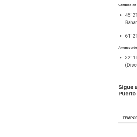
Cambios en 
45' 2
Baha
61' 2
Amonestados
32' 1
(Disc
Sigue 
Puerto