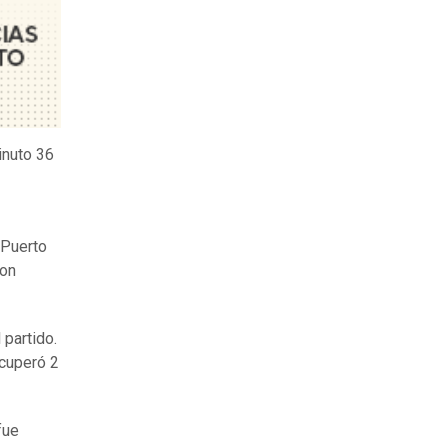
inuto 36
 Puerto
son
partido.
ecuperó 2
fue