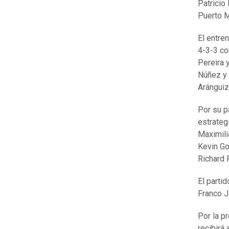
Patricio
Puerto M
El entre
4-3-3 co
Pereira 
Núñez y 
Aránguiz
Por su p
estrateg
Maximili
Kevin Go
Richard 
El parti
Franco 
Por la p
recibirá