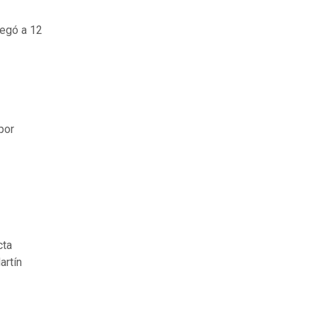
legó a 12
por
cta
artín