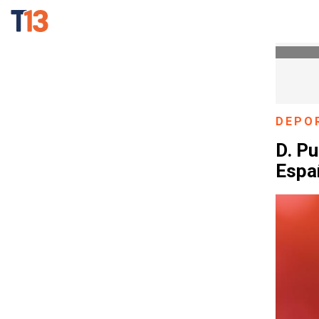
DEPO
D. Pu
Españ