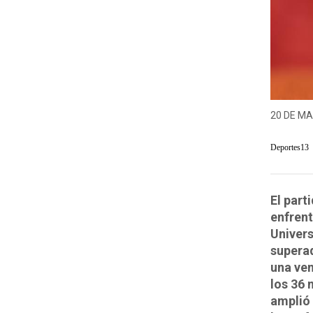
20 DE MA
Deportes13
El part
enfrent
Univers
superad
una ven
los 36 
amplió 