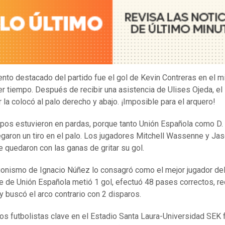
to destacado del partido fue el gol de Kevin Contreras en el m
er tiempo. Después de recibir una asistencia de Ulises Ojeda, el
 la colocó al palo derecho y abajo. ¡Imposible para el arquero!
pos estuvieron en pardas, porque tanto Unión Española como D.
garon un tiro en el palo. Los jugadores Mitchell Wassenne y Ja
e quedaron con las ganas de gritar su gol.
gonismo de Ignacio Núñez lo consagró como el mejor jugador del 
te de Unión Española metió 1 gol, efectuó 48 pases correctos, r
y buscó el arco contrario con 2 disparos.
los futbolistas clave en el Estadio Santa Laura-Universidad SEK 