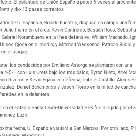
 Rubio. El delantero de Unión Española pateó 6 veces al arco ante
ontt y dio 13 pases correctos.
nador de U. Española, Ronald Fuentes, dispuso en campo una fo
n Julio Fierro en el arco; Kevin Contreras, Bastián Roco, Sebasti
y Gabriel Norambuena en la línea defensiva; William Machado, Ig
Ulises Ojeda en el medio; y Mitchell Wassenne, Patricio Rubio y
 en el ataque.
arte, los conducidos por Emiliano Astorga se plantaron con una
ia 4-5-1 con Luis Ureta bajo los tres palos; Byron Nieto, Ariel Mo
ano Riveros y Kevin Egaña en defensa; Gabriel Castillo, Alexis Sa
nzalez, Daniel Bahamonde y Jason Flores en la mitad de cancha;
Paredes en la delantera.
do en el Estadio Santa Laura-Universidad SEK fue dirigido por el á
Jimenez Lazo.
róxima fecha, U. Española visitará a San Marcos. Por otro lado, P.
 a Santiago Wanderers.