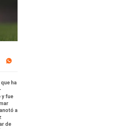
 que ha
-
 y fue
omar
 anotó a
z
ar de