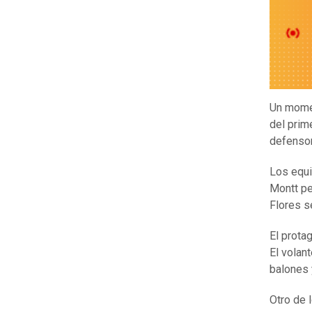
Un momen
del prim
defensor
Los equi
Montt pe
Flores s
El prota
El volan
balones 
Otro de 