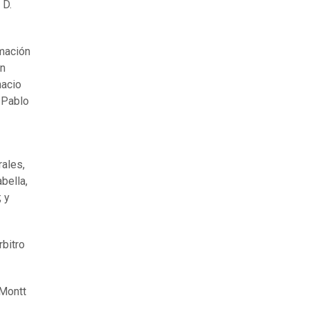
 D.
rmación
án
nacio
 Pablo
rales,
bella,
 y
rbitro
 Montt