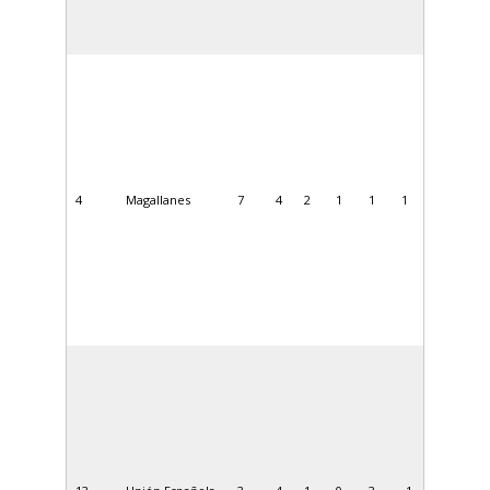
4
Magallanes
7
4
2
1
1
1