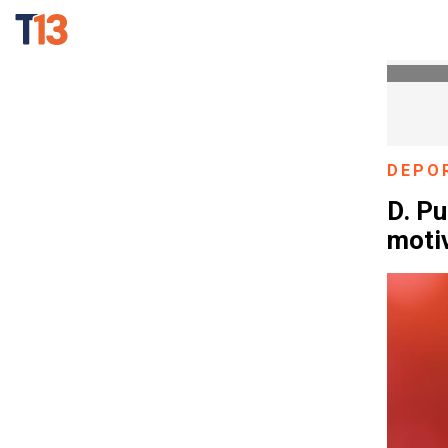
DEPO
D. Pu
motiv