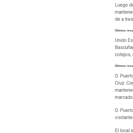
Luego de 
mantener
de a tres
Últimos res
Unión Es
Bascuñan
cotejos,
Últimos resu
D. Puert
Cruz. Co
mantener
marcado 
D. Puert
visitant
El local