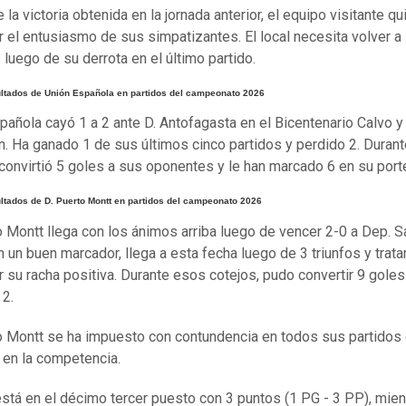
la victoria obtenida en la jornada anterior, el equipo visitante qu
 el entusiasmo de sus simpatizantes. El local necesita volver a
 luego de su derrota en el último partido.
ultados de Unión Española en partidos del campeonato 2026
pañola cayó 1 a 2 ante D. Antofagasta en el Bicentenario Calvo y
. Ha ganado 1 de sus últimos cinco partidos y perdido 2. Duran
 convirtió 5 goles a sus oponentes y le han marcado 6 en su porte
ltados de D. Puerto Montt en partidos del campeonato 2026
o Montt llega con los ánimos arriba luego de vencer 2-0 a Dep. S
n un buen marcador, llega a esta fecha luego de 3 triunfos y trata
 su racha positiva. Durante esos cotejos, pudo convertir 9 goles
2.
o Montt se ha impuesto con contundencia en todos sus partido
e en la competencia.
 está en el décimo tercer puesto con 3 puntos (1 PG - 3 PP), mie