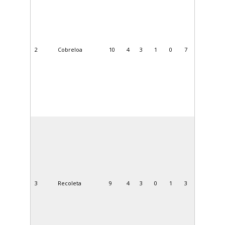
2
Cobreloa
10
4
3
1
0
7
3
Recoleta
9
4
3
0
1
3