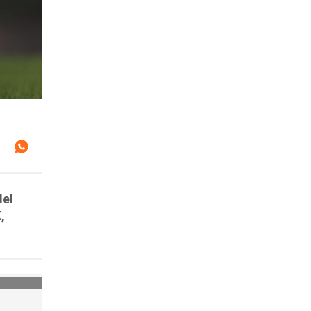
del
,