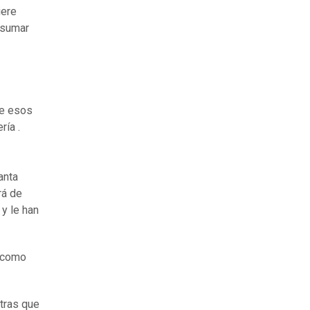
iere
 sumar
te esos
ría .
anta
rá de
 y le han
s como
ntras que