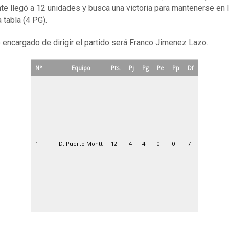
ante llegó a 12 unidades y busca una victoria para mantenerse en
a tabla (4 PG).
ro encargado de dirigir el partido será Franco Jimenez Lazo.
N°
Equipo
Pts.
Pj
Pg
Pe
Pp
Df
1
D. Puerto Montt
12
4
4
0
0
7