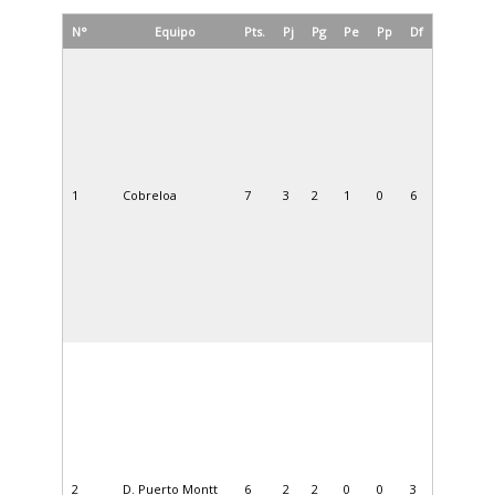
N°
Equipo
Pts.
Pj
Pg
Pe
Pp
Df
1
Cobreloa
7
3
2
1
0
6
2
D. Puerto Montt
6
2
2
0
0
3