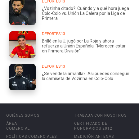
DEPORTES13
¿Vozinha citado?: Cuándo y a qué hora juega
Colo-Colo vs. Unión La Calera por la Liga de
Primera
DEPORTES13
Brilló en la U, jugó por La Roja y ahora
refuerza a Unión Española: "Merecen estar
en Primera División"
DEPORTES13
¿Se vende la amarilla?: Así puedes conseguir
la camiseta de Vozinha en Colo-Colo
QUIÉNES SOMOS
TRABAJA CON NOSOTROS
ÁREA
CERTIFICADO DE
COMERCIAL
HONORARIOS 2012
POLÍTICAS COMERCIALES
MEDICIÓN ANTENAS