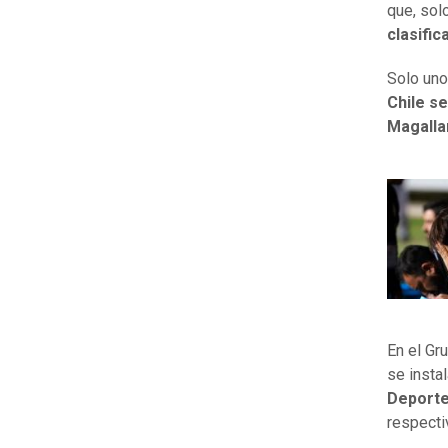
que, sol
clasific
Solo uno
Chile se
Magalla
En el Gr
se insta
Deporte
respecti