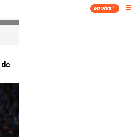
☰
 de