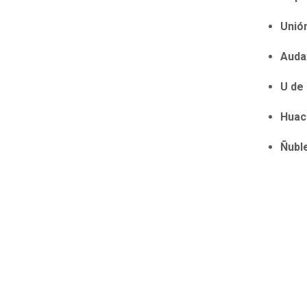
Unió
Auda
U de 
Huac
Ñubl