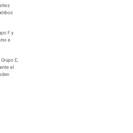
antes
s ambos
upo F y
ino a
 Grupo E,
ente el
ueden