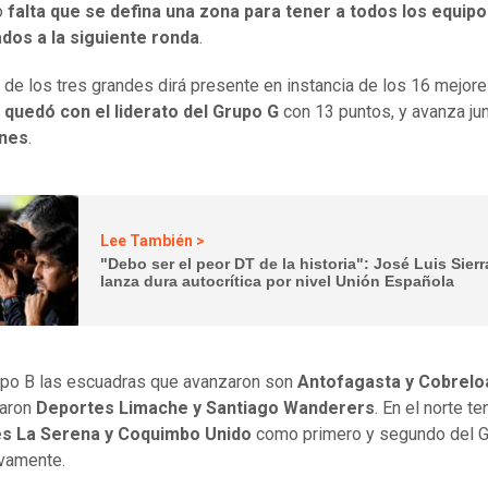
o
falta que se defina una zona para tener a todos los equip
ados a la siguiente ronda
.
 de los tres grandes dirá presente en instancia de los 16 mejor
 quedó con el liderato del Grupo G
con 13 puntos, y avanza jun
nes
.
Lee También >
"Debo ser el peor DT de la historia": José Luis Sierr
lanza dura autocrítica por nivel Unión Española
upo B las escuadras que avanzaron son
Antofagasta y Cobrelo
laron
Deportes Limache y Santiago Wanderers
. En el norte t
s La Serena y Coquimbo Unido
como primero y segundo del G
vamente.