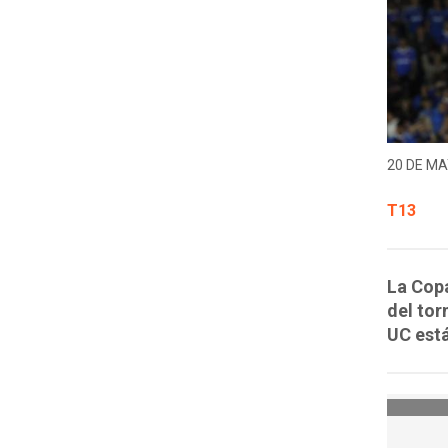
20 DE MA
T13
La Copa
del tor
UC está