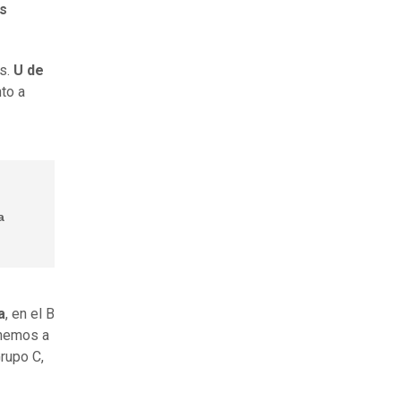
os
es.
U de
to a
a
a
, en el B
enemos a
rupo C,