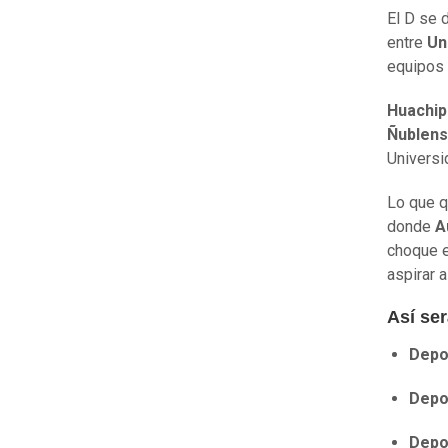
El D se 
entre
Un
equipos 
Huachip
Ñublens
Universi
Lo que q
donde
A
choque e
aspirar a
Así ser
Depo
Depor
Depo