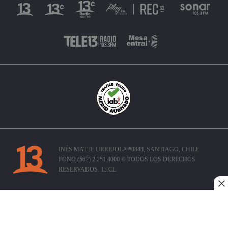
INÉS MATTE URREJOLA #0848, SANTIAGO, CHILE
FONO (562) 2 251 4000 © TODOS LOS DERECHOS
RESERVADOS. 13.CL