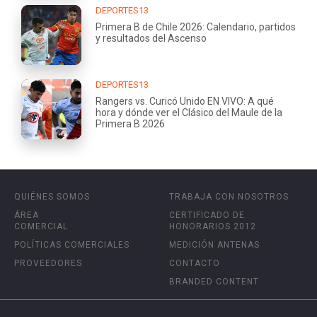
DEPORTES13
Primera B de Chile 2026: Calendario, partidos
y resultados del Ascenso
DEPORTES13
Rangers vs. Curicó Unido EN VIVO: A qué
hora y dónde ver el Clásico del Maule de la
Primera B 2026
QUIÉNES SOMOS
TRABAJA CON NOSOTROS
ÁREA
CERTIFICADO DE
COMERCIAL
HONORARIOS 2012
POLÍTICAS COMERCIALES
MEDICIÓN ANTENAS
PROVEEDORES
CONTACTO
BRANDED CONTENT