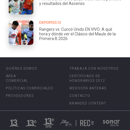
y resultados del Ascenso
DEPORTES13
Rangers vs. Curicó Unido EN VIVO: A qué
hora y dónde ver el Clásico del Maule de la
Primera B 2026
QUIÉNES SOMOS
TRABAJA CON NOSOTROS
ÁREA
CERTIFICADO DE
COMERCIAL
HONORARIOS 2012
POLÍTICAS COMERCIALES
MEDICIÓN ANTENAS
PROVEEDORES
CONTACTO
BRANDED CONTENT