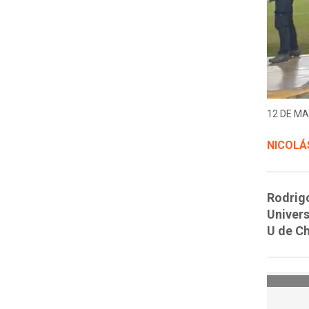
12 DE MA
NICOLÁ
Rodrigo
Univers
U de Ch