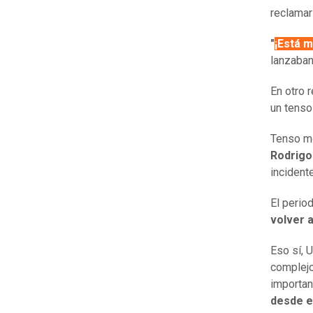
reclamar
"
¡Está mi
lanzaban
En otro r
un tenso 
Tenso mo
Rodrigo
incident
El period
volver a
Eso sí, 
complejo
importan
desde e