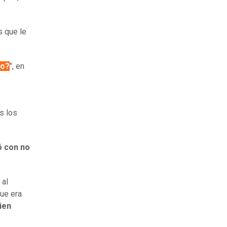
s que le
jo?
", en
s los
 con no
 al
ue era
ien