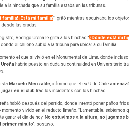
le a la hinchada que su familia estaba en las tribunas.
 familia! ¡Está mi familia!
", gritó mientras esquivaba los objeto
 desde las gradas.
egistro, Rodrigo Ureña le grita a los hinchas "
¿Dónde está mi hi
donde el chileno subió a la tribuna para ubicar a su familia.
mento el que si vivió en el Monumental de Lima, donde incluso
 Ureña
habría puesto en duda su continuidad en Universitario tra
es.
ista
Marcelo Merizalde
, informó que el ex U de Chile
amenazó
 jugar en el club
tras los incidentes con los hinchas.
Ureña habló después del partido, donde intentó poner paños fríos
 momento vivido en el reducto limeño. "Lamentable, sabíamos q
te ganar el día de hoy.
No estuvimos a la altura, no jugamos b
l primer minuto
", sostuvo.