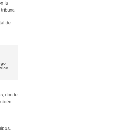
on la
 tribuna.
tal de
igo
éxico
as, donde
ambién
uipos,