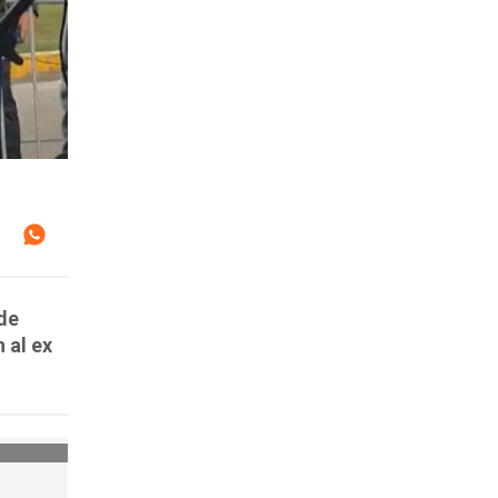
de
 al ex