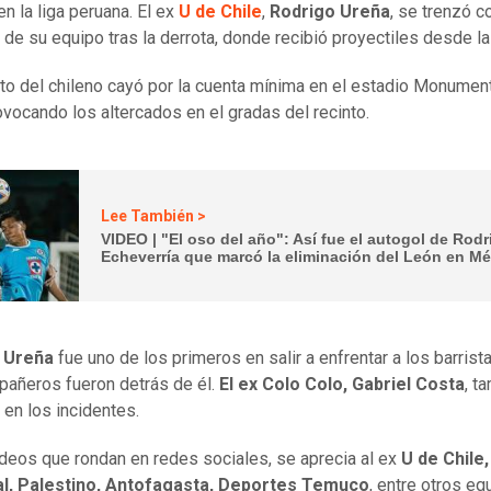
n la liga peruana. El ex
U de Chile
,
Rodrigo Ureña
, se trenzó c
 de su equipo tras la derrota, donde recibió proyectiles desde la
nto del chileno cayó por la cuenta mínima en el estadio Monumen
ovocando los altercados en el gradas del recinto.
Lee También >
VIDEO | "El oso del año": Así fue el autogol de Rodr
Echeverría que marcó la eliminación del León en M
 Ureña
fue uno de los primeros en salir a enfrentar a los barrist
añeros fueron detrás de él.
El ex Colo Colo, Gabriel Costa
, t
ó en los incidentes.
ideos que rondan en redes sociales, se aprecia al ex
U de Chile,
l, Palestino, Antofagasta, Deportes Temuco
, entre otros eq