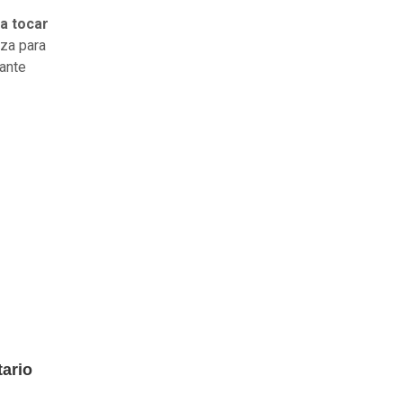
a tocar
eza para
ante
tario