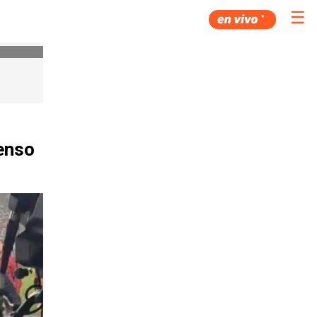
☰
tenso