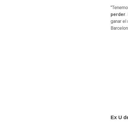
"Tenemos
perder
.
ganar el
Barcelon
Ex U d