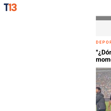
DEPO
"¿Dón
mome