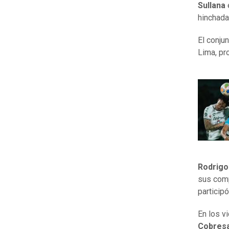
Sullana
e
hinchada
El conju
Lima, pr
Rodrigo
sus comp
particip
En los v
Cobresa