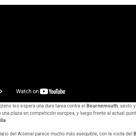
tizens les espera una dura tarea contra el
Bournemouth
, sexto y
 una plaza en competición europea, y luego frente al actual quint
lla
.
dario del Arsenal parece mucho más asequible, con la visita del