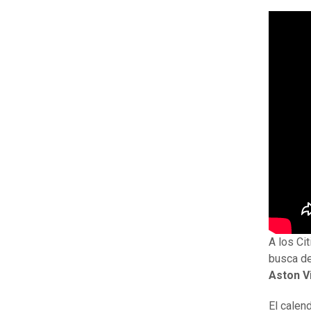
A los Ci
busca de
Aston Vi
El calen