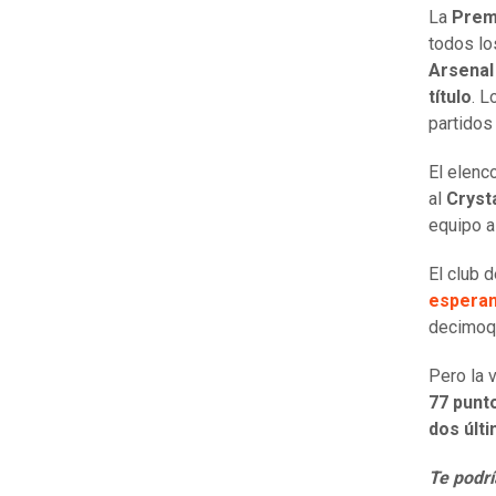
La
Prem
todos lo
Arsenal
título
. L
partidos
El elen
al
Cryst
equipo a
El club 
espera
decimoq
Pero la 
77 punt
dos últ
Te podrí