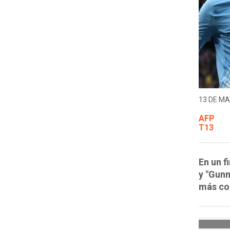
13 DE MA
AFP
T13
En un f
y "Gunn
más co