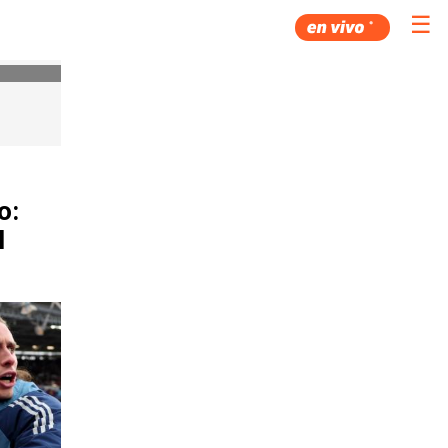
☰
o:
l