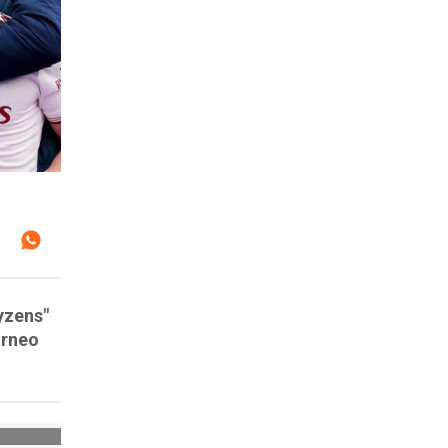
tyzens"
orneo