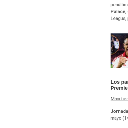
penúltim
Palace
,
League, 
Los par
Premie
Manchest
Jornada
mayo (14