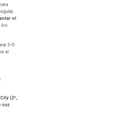
para
egular,
antar el
 los
lear 3-0
ve al
,
ity (2º,
e sus