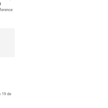
l
nference
s 19 de