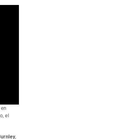
 en
o, el
Burnley
,