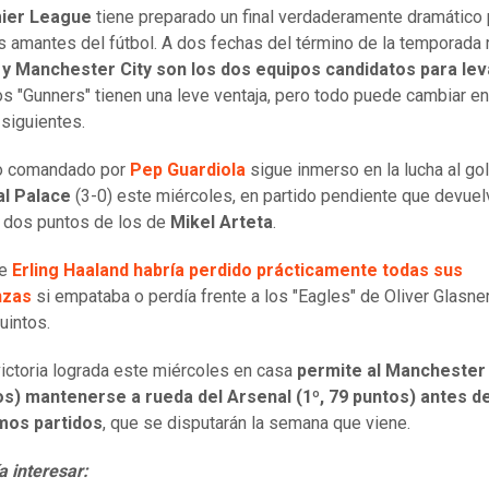
ier League
tiene preparado un final verdaderamente dramático 
s amantes del fútbol. A dos fechas del término de la temporada r
 y Manchester City son los dos equipos candidatos para lev
os "Gunners" tienen una leve ventaja, pero todo puede cambiar en
 siguientes.
co comandado por
Pep Guardiola
sigue inmerso en la lucha al go
al Palace
(3-0) este miércoles, en partido pendiente que devuel
 dos puntos de los de
Mikel Arteta
.
de
Erling Haaland habría perdido prácticamente todas sus
nzas
si empataba o perdía frente a los "Eagles" de Oliver Glasner
uintos.
victoria lograda este miércoles en casa
permite al Manchester C
os) mantenerse a rueda del Arsenal (1º, 79 puntos) antes d
imos partidos
, que se disputarán la semana que viene.
a interesar: