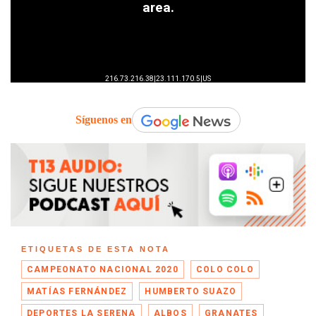
Síguenos en
ETIQUETAS DE ESTA NOTA
CAMPEONATO NACIONAL 2020
COLO COLO
MATÍAS FERNÁNDEZ
HUMBERTO SUAZO
DEPORTES LA SERENA
ALBOS
GRANATES