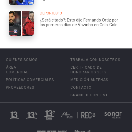
DEPORTES13
¿Será citado?: Esto dijo Fernando Ortiz por
los primeros días de Vozinha en Colo-Colo
QUIÉNES SOMOS
TRABAJA CON NOSOTROS
ÁREA
CERTIFICADO DE
COMERCIAL
HONORARIOS 2012
POLÍTICAS COMERCIALES
MEDICIÓN ANTENAS
PROVEEDORES
CONTACTO
BRANDED CONTENT