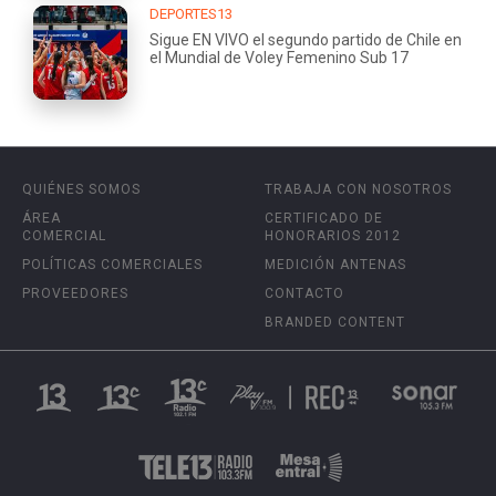
DEPORTES13
Sigue EN VIVO el segundo partido de Chile en
el Mundial de Voley Femenino Sub 17
QUIÉNES SOMOS
TRABAJA CON NOSOTROS
ÁREA
CERTIFICADO DE
COMERCIAL
HONORARIOS 2012
POLÍTICAS COMERCIALES
MEDICIÓN ANTENAS
PROVEEDORES
CONTACTO
BRANDED CONTENT