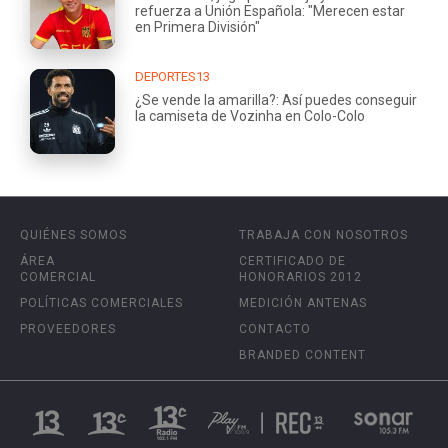
refuerza a Unión Española: "Merecen estar
en Primera División"
DEPORTES13
¿Se vende la amarilla?: Así puedes conseguir
la camiseta de Vozinha en Colo-Colo
QUIÉNES SOMOS
TRABAJA CON NOSOTROS
ÁREA
CERTIFICADO DE
COMERCIAL
HONORARIOS 2012
POLÍTICAS COMERCIALES
MEDICIÓN ANTENAS
PROVEEDORES
CONTACTO
BRANDED CONTENT