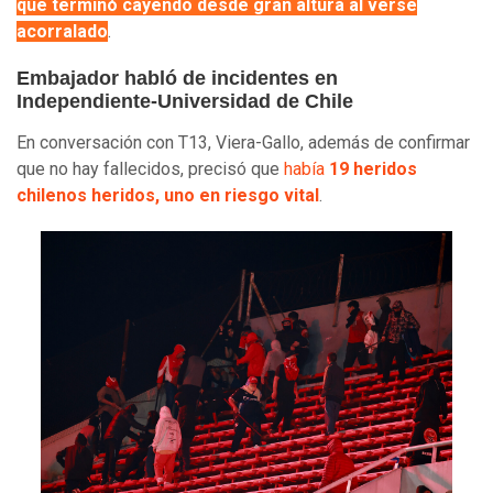
que terminó cayendo desde gran altura al verse
acorralado
.
Embajador habló de incidentes en
Independiente-Universidad de Chile
En conversación con T13, Viera-Gallo, además de confirmar
que no hay fallecidos, precisó que
había
19 heridos
chilenos heridos, uno en riesgo vital
.