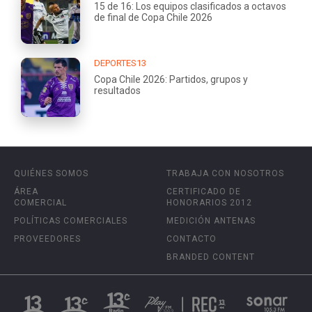
15 de 16: Los equipos clasificados a octavos
de final de Copa Chile 2026
DEPORTES13
Copa Chile 2026: Partidos, grupos y
resultados
QUIÉNES SOMOS
TRABAJA CON NOSOTROS
ÁREA
CERTIFICADO DE
COMERCIAL
HONORARIOS 2012
POLÍTICAS COMERCIALES
MEDICIÓN ANTENAS
PROVEEDORES
CONTACTO
BRANDED CONTENT