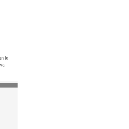
n la
lva