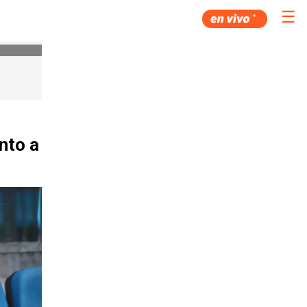
☰
nto a