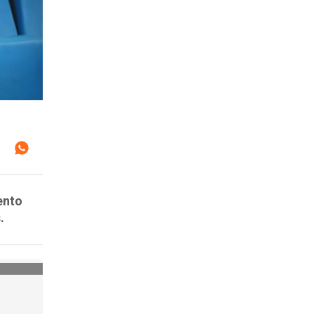
ento
.