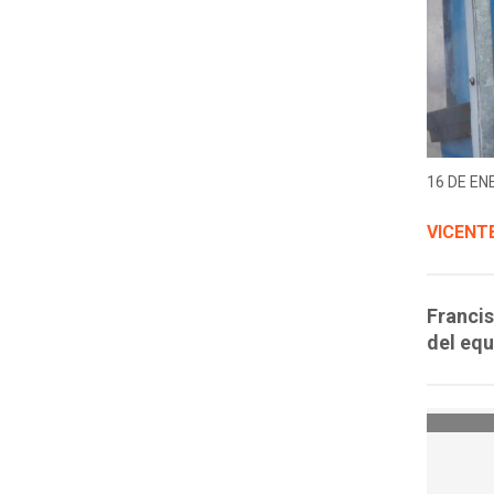
16 DE EN
VICENT
Francis
del eq