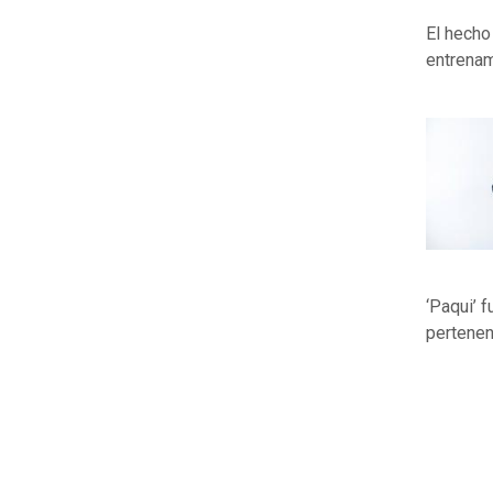
El hecho
entrenam
‘Paqui’ 
pertenen