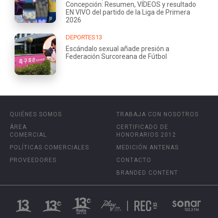
Concepción: Resumen, VIDEOS y resultado
EN VIVO del partido de la Liga de Primera
2026
DEPORTES13
Escándalo sexual añade presión a
Federación Surcoreana de Fútbol
QUIÉNES SOMOS
TRABAJA CON NOSOTROS
ÁREA
CERTIFICADO DE
COMERCIAL
HONORARIOS 2012
POLÍTICAS COMERCIALES
MEDICIÓN ANTENAS
PROVEEDORES
CONTACTO
BRANDED CONTENT