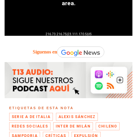
Síguenos en
ETIQUETAS DE ESTA NOTA
SERIE A DE ITALIA
ALEXIS SÁNCHEZ
REDES SOCIALES
INTER DE MILÁN
CHILENO
SAMPDORIA
CRÍTICAS
EXPULSIÓN