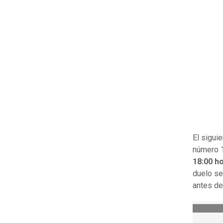
El sigui
número 1
18:00 h
duelo se
antes de