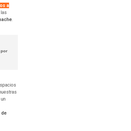
os a
 las
mache
.
 por
espacios
nuestras
 un
 de