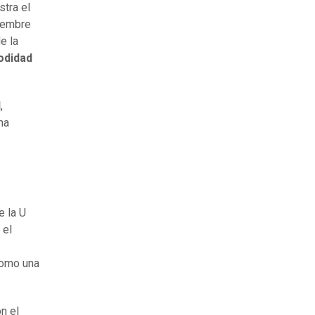
stra el
ciembre
e la
odidad
l
,
na
e la U
 el
como una
n el