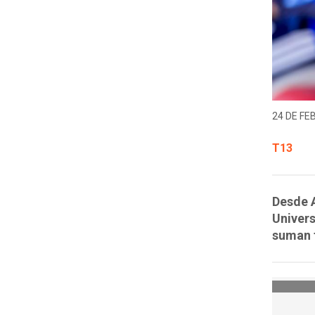
24 DE FE
T13
Desde A
Univers
suman t