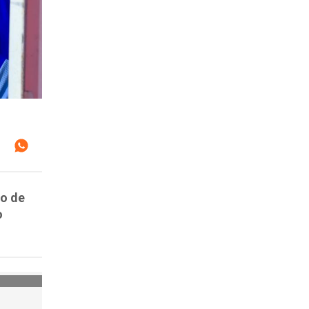
io de
o