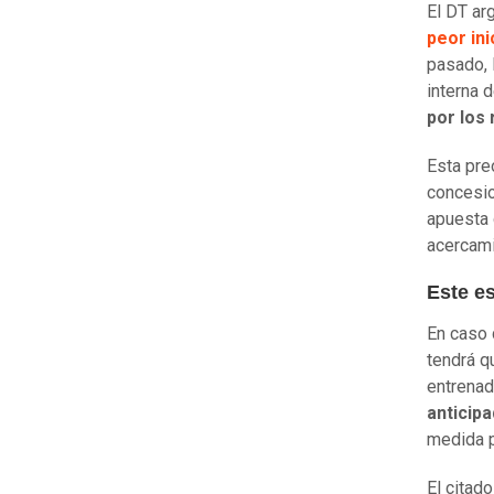
El DT ar
peor ini
pasado, 
interna 
por los
Esta pre
concesio
apuesta 
acercami
Este e
En caso 
tendrá q
entrenad
anticip
medida p
El citad