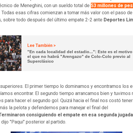
écnico de Meneghini, con un sueldo total de
53 millones de pes
. Todas esas cifras comienzan a tomar más valor con el paso de
 sobre todo después del último empate 2-2 ante
Deportes Li
Lee También >
"En cada localidad del estadio...": Este es el motivo
el que no habrá "Arengazo" de Colo-Colo previo al
Superclásico
superiores. El primer tiempo lo dominamos y encontramos los 
íamos encontrar. El segundo tiempo arrancamos bien y tuvimos 
s para hacer el segundo gol. Quizá hacia el final nos costó tener
más la pelota y defendernos para manejar el final del
Terminaron consiguiendo el empate en esa segunda jugada
, dijo "Paqui" posterior al partido.