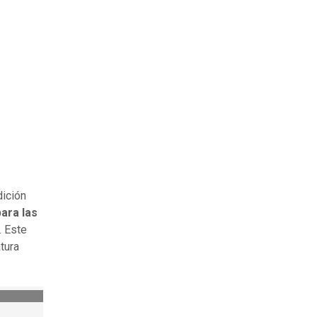
dición
para las
. Este
tura