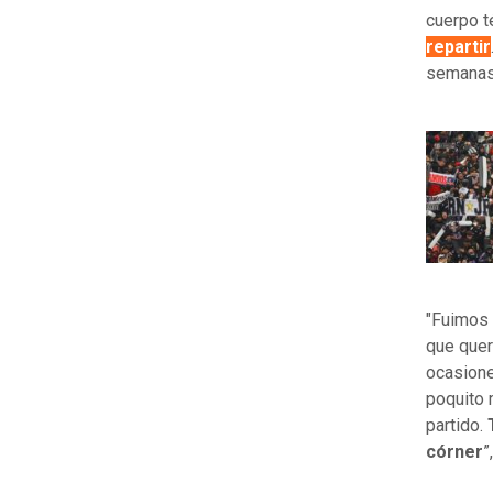
cuerpo t
repartir
semanas,
"Fuimos 
que quer
ocasione
poquito 
partido.
córner
”