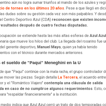
gentino aún no logra sumar triunfos al mando de los azules y regi
cio de torneo en los últimos 20 años
. Pese a que llegó en di
las dudas sobre su gestión cada vez son más palpables. Y desd
del Centro Deportivo Azul (CDA)
reconocen que existen incom
 resultados después de cuatro fechas disputadas.
ocupación se extiende hasta las más altas esferas de
Azul Azu
naria que mueve los hilos del club. La llegada del rosarino fue u
del gerente deportivo,
Manuel Mayo
, quien ya había tenido
entos con el técnico durante mercados anteriores.
s el sueldo de "Paqui" Meneghini en la U
de que "Paqui" continúe con la mala racha, el grupo controlador d
ue mover las piezas. Según detalla
La Tercera
, el acuerdo entre
or y el "Romántico Viajero"
contempla una cláusula de salida
ada en caso de no cumplirse algunos requerimientos
. Esto, 
ara "respaldar financieramente" a la institución.
o medio indica que Azul Azul cerró un trato de dos temporadas co