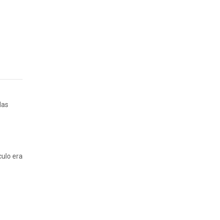
las
culo era