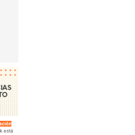
ación
rk está