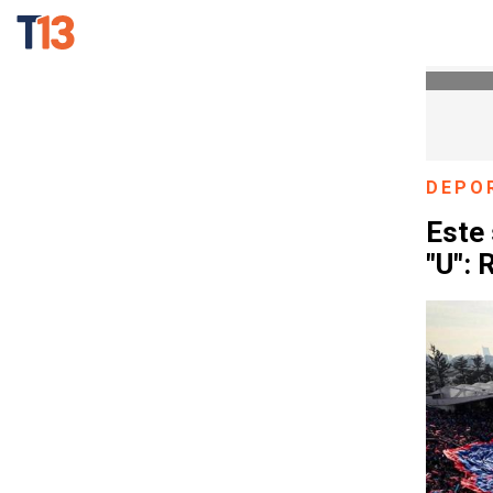
DEPO
Este 
"U": 