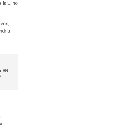
 la U, no
ivos,
ndría
n EN
e
a
la