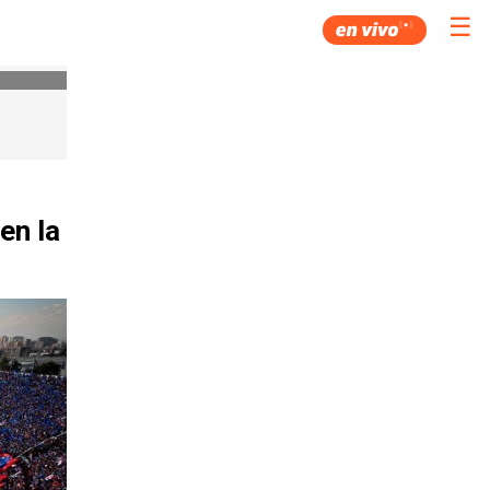
☰
en la