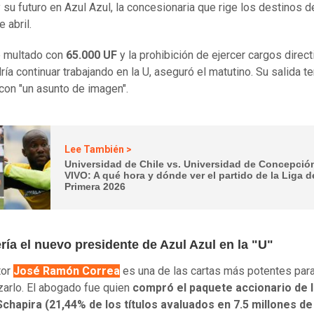
 su futuro en Azul Azul, la concesionaria que rige los destinos de
 abril.
e multado con
65.000 UF
y la prohibición de ejercer cargos direct
ía continuar trabajando en la U, aseguró el matutino. Su salida te
 con "un asunto de imagen".
Lee También >
Universidad de Chile vs. Universidad de Concepció
VIVO: A qué hora y dónde ver el partido de la Liga d
Primera 2026
ría el nuevo presidente de Azul Azul en la "U"
tor
José Ramón Correa
es una de las cartas más potentes par
arlo. El abogado fue quien
compró el paquete accionario de 
Schapira (21,44% de los títulos avaluados en 7.5 millones de