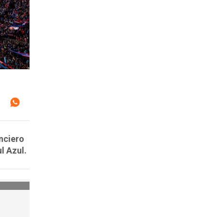
nciero
l Azul.