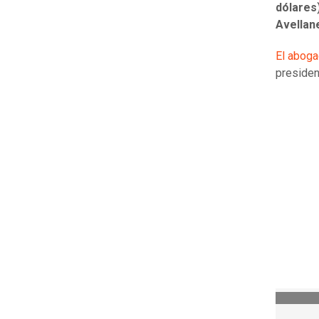
dólares
Avellan
El abog
presiden