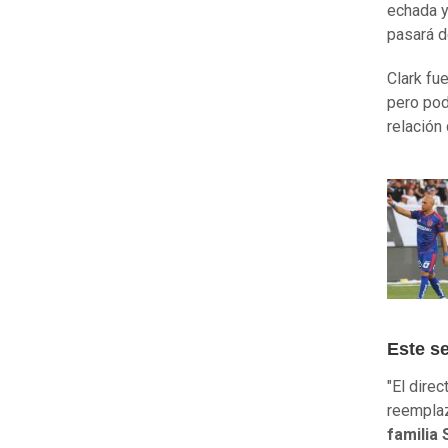
echada y
pasará de
Clark fu
pero podr
relación
Este se
"El direc
reemplaz
familia 