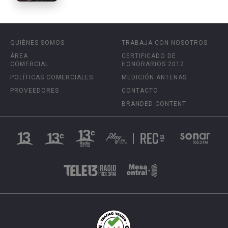
QUIÉNES SOMOS
TRABAJA CON NOSOTROS
ÁREA
CERTIFICADO DE
COMERCIAL
HONORARIOS 2012
POLÍTICAS COMERCIALES
MEDICIÓN ANTENAS
PROVEEDORES
CONTACTO
BRANDED CONTENT