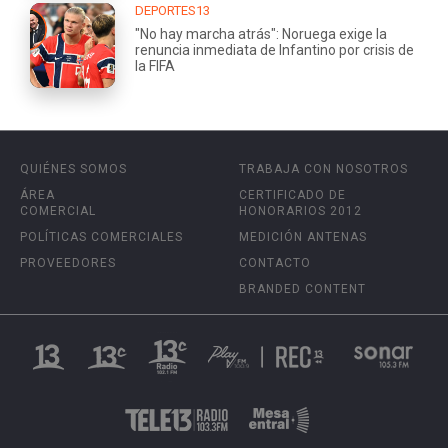
DEPORTES13
"No hay marcha atrás": Noruega exige la
renuncia inmediata de Infantino por crisis de
la FIFA
QUIÉNES SOMOS
TRABAJA CON NOSOTROS
ÁREA
CERTIFICADO DE
COMERCIAL
HONORARIOS 2012
POLÍTICAS COMERCIALES
MEDICIÓN ANTENAS
PROVEEDORES
CONTACTO
BRANDED CONTENT