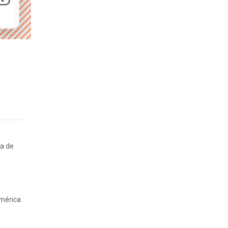
ca de
América