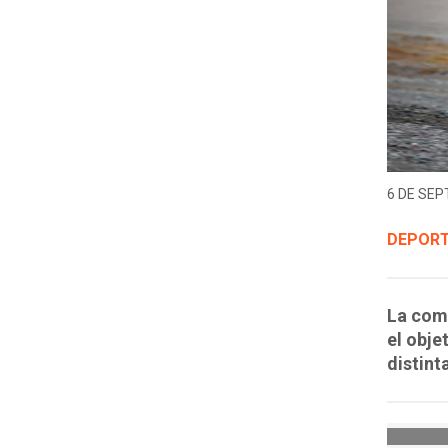
6 DE SEP
DEPORT
La comp
el obje
distint