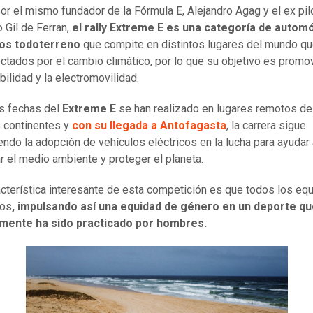
or el mismo fundador de la Fórmula E, Alejandro Agag y el ex pil
o Gil de Ferran,
el rally Extreme E es una categoría de autom
cos todoterreno
que compite en distintos lugares del mundo qu
ectados por el cambio climático, por lo que su objetivo es promov
bilidad y la electromovilidad.
s fechas del
Extreme E
se han realizado en lugares remotos de
s continentes y
con su llegada a Antofagasta
, la carrera sigue
ndo la adopción de vehículos eléctricos en la lucha para ayudar 
r el medio ambiente y proteger el planeta.
acterística interesante de esta competición es que todos los eq
tos
, impulsando así una equidad de género en un deporte q
lmente ha sido practicado por hombres.