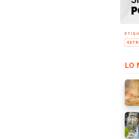
ETIQ
EXTR
LO 