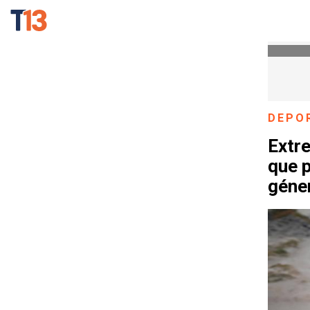
DEPO
Extre
que p
géne