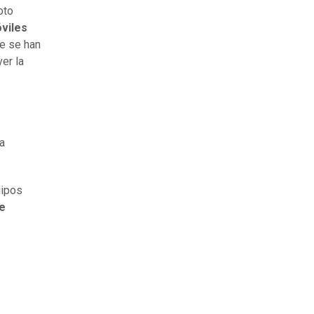
oto
óviles
e se han
er la
a
uipos
ue