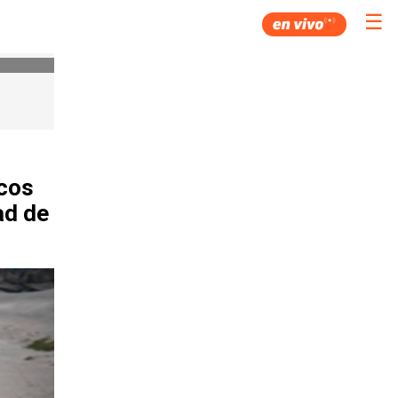
☰
icos
ad de