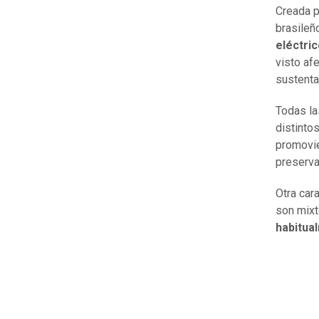
Creada p
brasileñ
eléctri
visto af
sustenta
Todas la
distinto
promovie
preserva
Otra car
son mix
habitua