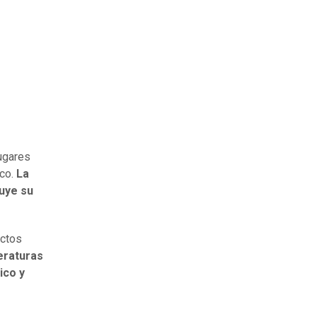
lugares
ico.
La
luye su
ectos
eraturas
ico y