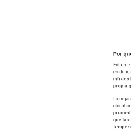
Por qu
Extreme 
en donde
infraest
propia 
La organ
climátic
promedi
que las
tempera