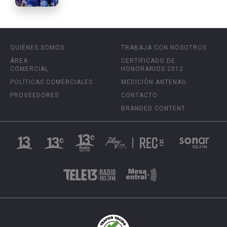
QUIÉNES SOMOS
TRABAJA CON NOSOTROS
ÁREA
CERTIFICADO DE
COMERCIAL
HONORARIOS 2012
POLÍTICAS COMERCIALES
MEDICIÓN ANTENAS
PROVEEDORES
CONTACTO
BRANDED CONTENT