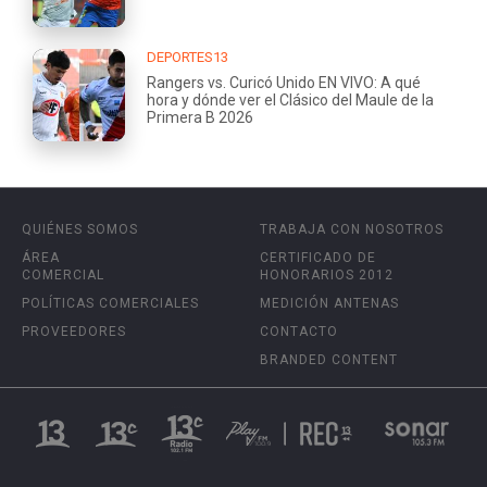
DEPORTES13
Rangers vs. Curicó Unido EN VIVO: A qué
hora y dónde ver el Clásico del Maule de la
Primera B 2026
QUIÉNES SOMOS
TRABAJA CON NOSOTROS
ÁREA
CERTIFICADO DE
COMERCIAL
HONORARIOS 2012
POLÍTICAS COMERCIALES
MEDICIÓN ANTENAS
PROVEEDORES
CONTACTO
BRANDED CONTENT