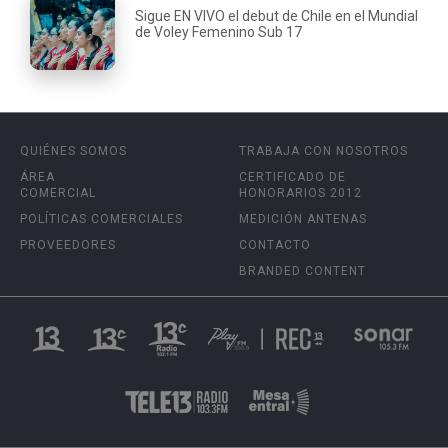
Sigue EN VIVO el debut de Chile en el Mundial
de Voley Femenino Sub 17
QUIÉNES SOMOS
TRABAJA CON NOSOTROS
ÁREA
CERTIFICADO DE
COMERCIAL
HONORARIOS 2012
POLÍTICAS COMERCIALES
MEDICIÓN ANTENAS
PROVEEDORES
CONTACTO
BRANDED CONTENT