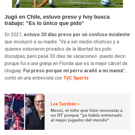
Jugó en Chile, estuvo preso y hoy busca
trabajo: "Es lo único que pido"
En 2021,
estuvo 30 días preso por un confuso incidente
que involucró a su madre. “Va a ser medio chistoso y a
quienes estuvieron privados de la libertad les pido
disculpas, pero pasé 30 días de vacaciones -puedo decir-
porque fui a una granja en Florida que es la mejor cárcel de
Uruguay.
Fui preso porque mi perro arañó a mi mamá
”,
contó en una entrevista con
TyC Sports
.
Lee También >
Messi, el niño que hizo renunciar a
un DT porque "ya había entrenado
al mejor jugador del mundo"