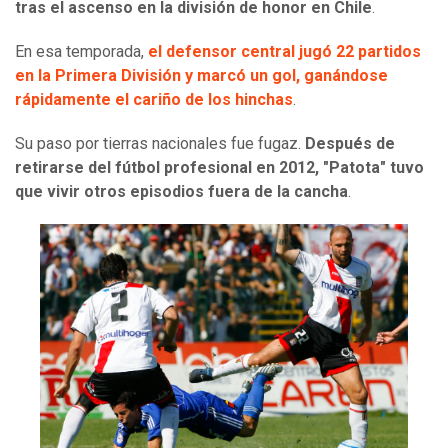
tras el ascenso en la división de honor en Chile
.
En esa temporada,
el defensor central jugó 22 partidos
en la Primera División y marcó un gol, ganándose
rápidamente el cariño de los hinchas
.
Su paso por tierras nacionales fue fugaz.
Después de
retirarse del fútbol profesional en 2012, "Patota" tuvo
que vivir otros episodios fuera de la cancha
.