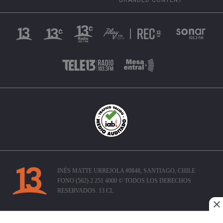
INÉS MATTE URREJOLA #0848, SANTIAGO, CHILE
FONO (562) 2 251 4000 © TODOS LOS DERECHOS
RESERVADOS. 13.CL