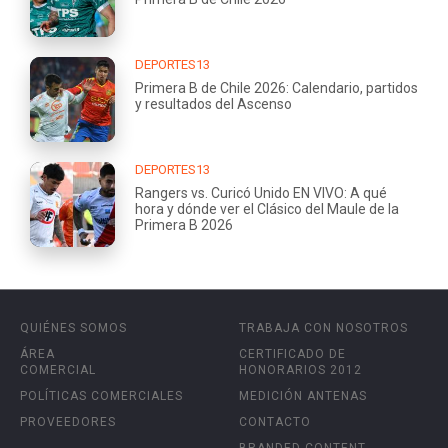
DEPORTES13
Primera B de Chile 2026: Calendario, partidos
y resultados del Ascenso
DEPORTES13
Rangers vs. Curicó Unido EN VIVO: A qué
hora y dónde ver el Clásico del Maule de la
Primera B 2026
QUIÉNES SOMOS
TRABAJA CON NOSOTROS
ÁREA
CERTIFICADO DE
COMERCIAL
HONORARIOS 2012
POLÍTICAS COMERCIALES
MEDICIÓN ANTENAS
PROVEEDORES
CONTACTO
BRANDED CONTENT