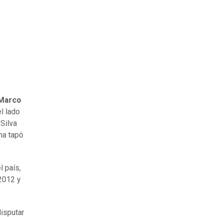
 Marco
el lado
Silva
ma tapó
l país,
2012 y
disputar