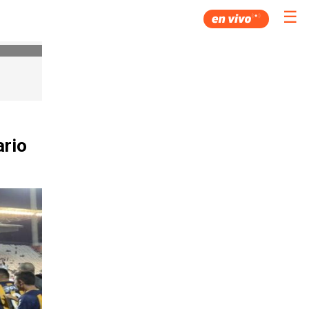
☰
ario