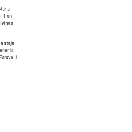
otar a
1-1 en
lvinas
ventaja
ener la
Faravelli