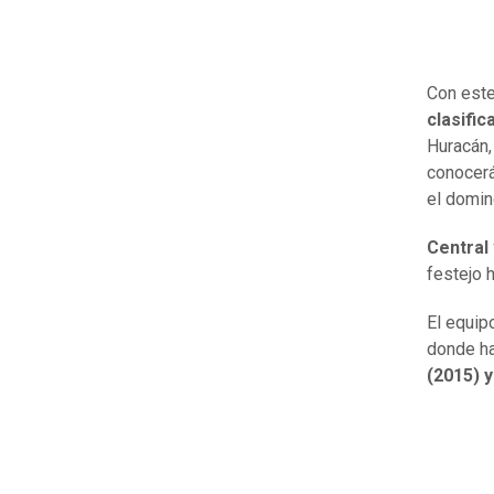
Con este
clasifi
Huracán,
conocerá
el domin
Central 
festejo 
El equip
donde ha
(2015) y