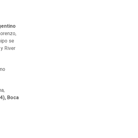
gentino
Lorenzo,
uipo se
 y River
imo
na,
4), Boca