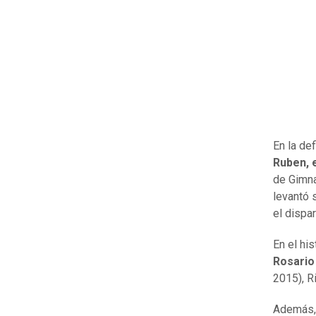
En la def
Ruben, 
de Gimna
levantó 
el dispa
En el hi
Rosario
2015), R
Además, 