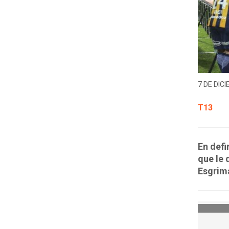
7 DE DICI
T13
En defi
que le 
Esgrima