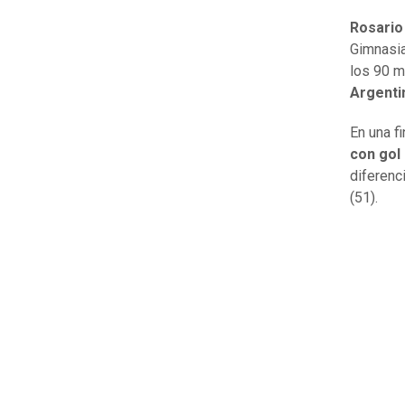
Rosario
Gimnasia
los 90 m
Argenti
En una f
con gol
diferenc
(51).