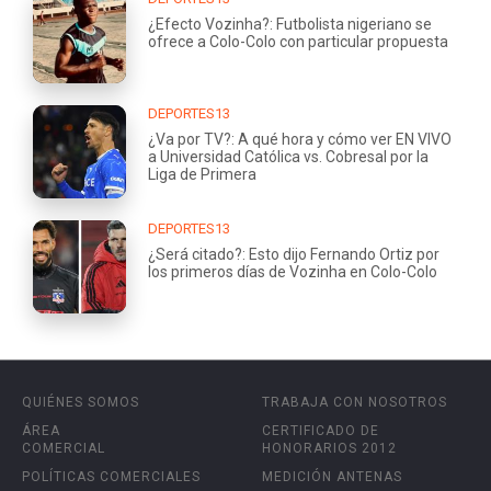
¿Efecto Vozinha?: Futbolista nigeriano se
ofrece a Colo-Colo con particular propuesta
DEPORTES13
¿Va por TV?: A qué hora y cómo ver EN VIVO
a Universidad Católica vs. Cobresal por la
Liga de Primera
DEPORTES13
¿Será citado?: Esto dijo Fernando Ortiz por
los primeros días de Vozinha en Colo-Colo
QUIÉNES SOMOS
TRABAJA CON NOSOTROS
ÁREA
CERTIFICADO DE
COMERCIAL
HONORARIOS 2012
POLÍTICAS COMERCIALES
MEDICIÓN ANTENAS