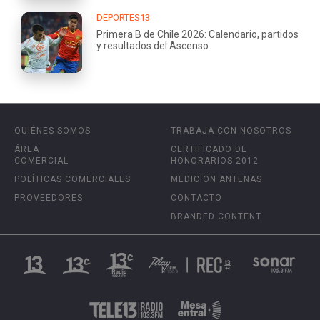
DEPORTES13
Primera B de Chile 2026: Calendario, partidos
y resultados del Ascenso
QUIÉNES SOMOS
TRABAJA CON NOSOTROS
ÁREA
CERTIFICADO DE
COMERCIAL
HONORARIOS 2012
POLÍTICAS COMERCIALES
MEDICIÓN ANTENAS
PROVEEDORES
CONTACTO
BRANDED CONTENT