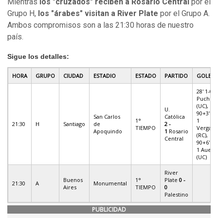
Mientras
los "cruzados" reciben a Rosario Central
por el
Grupo H,
los "árabes" visitan a River Plate
por el Grupo A.
Ambos compromisos son a las 21:30 horas de nuestro
país.
Sigue los detalles:
HORA
GRUPO
CIUDAD
ESTADIO
ESTADO
PARTIDO
GOLES
28' 1-0
Puch
(UC),
U.
90+3' 1-
San Carlos
Católica
1°
1
21:30
H
Santiago
de
2 -
TIEMPO
Vergara
Apoquindo
1
Rosario
(RC),
Central
90+6' 2-
1 Aued
(UC)
River
Buenos
1°
Plate
0 -
21:30
A
Monumental
Aires
TIEMPO
0
Palestino
PUBLICIDAD