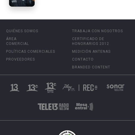
QUIÉNES SOMOS
TRABAJA CON NOSOTROS
ÁREA
CERTIFICADO DE
COMERCIAL
HONORARIOS 2012
POLÍTICAS COMERCIALES
MEDICIÓN ANTENAS
PROVEEDORES
CONTACTO
BRANDED CONTENT