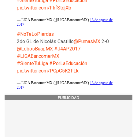
#SienteTuLiga
#PorLaEducación
pic.twitter.com/FlrfStdjXb
— LIGA Bancomer MX (@LIGABancomerMX)
13 de agosto de
2017
#NoTeLoPierdas
2do GL de Nicolás Castillo
@PumasMX
2-0
@LobosBuapMX
#J4AP2017
#LIGABancomerMX
#SienteTuLiga
#PorLaEducación
pic.twitter.com/PCpC5K2FLk
— LIGA Bancomer MX (@LIGABancomerMX)
13 de agosto de
2017
PUBLICIDAD