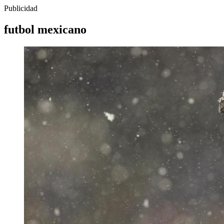
Publicidad
futbol mexicano