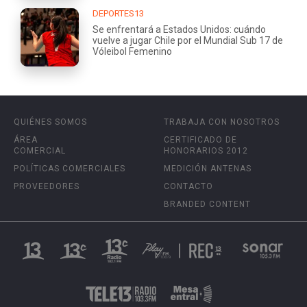
DEPORTES13
Se enfrentará a Estados Unidos: cuándo
vuelve a jugar Chile por el Mundial Sub 17 de
Vóleibol Femenino
QUIÉNES SOMOS
TRABAJA CON NOSOTROS
ÁREA
CERTIFICADO DE
COMERCIAL
HONORARIOS 2012
POLÍTICAS COMERCIALES
MEDICIÓN ANTENAS
PROVEEDORES
CONTACTO
BRANDED CONTENT