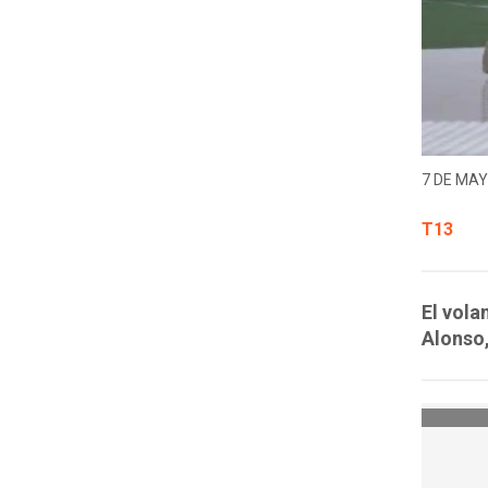
7 DE MAY
T13
El vola
Alonso,