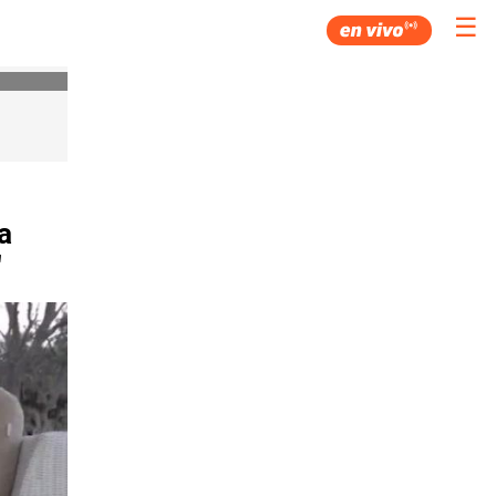
☰
a
"