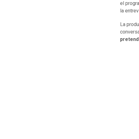
el progr
la entrev
La produ
conversa
pretend