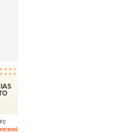
FC
iverpool
,