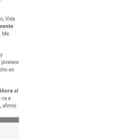
o, Vida
amente
o. Me
 y
s jóvenes
echo en
Ahora sí
 va a
 afirmó.