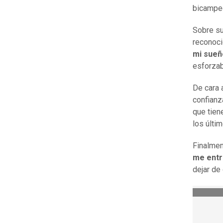
bicampe
Sobre su
reconoci
mi sueñ
esforzab
De cara 
confianz
que tien
los últi
Finalment
me entró
dejar de