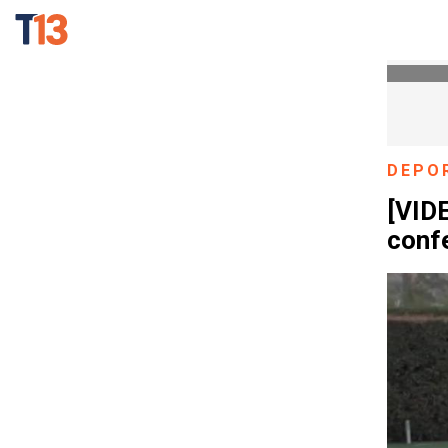
DEPO
[VID
confe