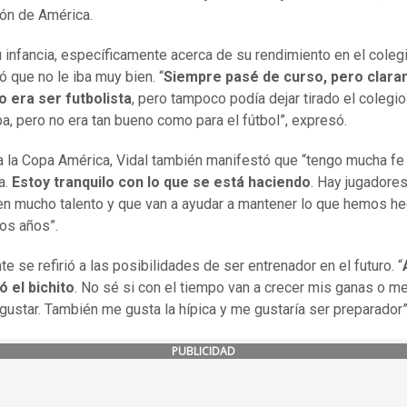
ón de América.
 infancia, específicamente acerca de su rendimiento en el colegi
ó que no le iba muy bien. “
Siempre pasé de curso, pero clar
o era ser futbolista
, pero tampoco podía dejar tirado el colegi
a, pero no era tan bueno como para el fútbol”, expresó.
a la Copa América, Vidal también manifestó que “tengo mucha fe
a.
Estoy tranquilo con lo que se está haciendo
. Hay jugadore
en mucho talento y que van a ayudar a mantener lo que hemos h
mos años”.
e se refirió a las posibilidades de ser entrenador en el futuro. “
 el bichito
. No sé si con el tiempo van a crecer mis ganas o me
 gustar. También me gusta la hípica y me gustaría ser preparador”,
PUBLICIDAD