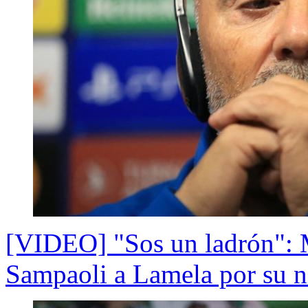
[VIDEO] "Sos un ladrón": M
Sampaoli a Lamela por su ni