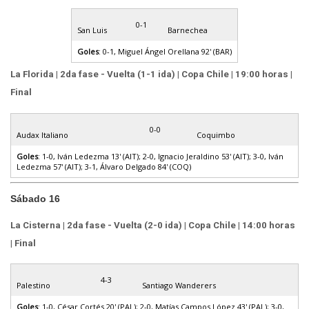
0-1
San Luis
Barnechea
Goles
: 0-1, Miguel Ángel Orellana 92' (BAR)
La Florida | 2da fase - Vuelta (1-1 ida) | Copa Chile | 19:00 horas |
Final
0-0
Audax Italiano
Coquimbo
Goles
: 1-0, Iván Ledezma 13' (AIT); 2-0, Ignacio Jeraldino 53' (AIT); 3-0, Iván
Ledezma 57' (AIT); 3-1, Álvaro Delgado 84' (COQ)
Sábado 16
La Cisterna | 2da fase - Vuelta (2-0 ida) | Copa Chile | 14:00 horas
| Final
4-3
Palestino
Santiago Wanderers
Goles
: 1-0, César Cortés 20' (PAL); 2-0, Matías Campos López 43' (PAL); 3-0,