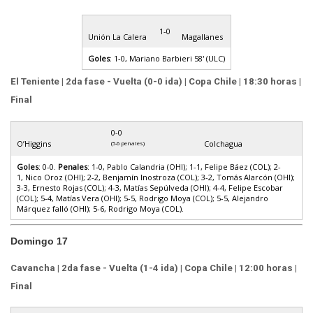
1-0
Unión La Calera
Magallanes
Goles
: 1-0, Mariano Barbieri 58' (ULC)
El Teniente | 2da fase - Vuelta (0-0 ida) | Copa Chile | 18:30 horas |
Final
0-0
O’Higgins
Colchagua
(5-6 penales)
Goles
: 0-0.
Penales
: 1-0, Pablo Calandria (OHI); 1-1, Felipe Báez (COL); 2-
1, Nico Oroz (OHI); 2-2, Benjamín Inostroza (COL); 3-2, Tomás Alarcón (OHI);
3-3, Ernesto Rojas (COL); 4-3, Matías Sepúlveda (OHI); 4-4, Felipe Escobar
(COL); 5-4, Matías Vera (OHI); 5-5, Rodrigo Moya (COL); 5-5, Alejandro
Márquez falló (OHI); 5-6, Rodrigo Moya (COL).
Domingo 17
Cavancha | 2da fase - Vuelta (1-4 ida) | Copa Chile | 12:00 horas |
Final