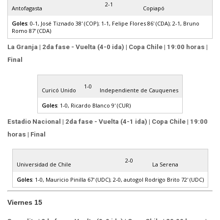
2-1
Antofagasta
Copiapó
Goles
: 0-1, José Tiznado 38' (COP); 1-1, Felipe Flores 86' (CDA); 2-1, Bruno
Romo 87' (CDA)
La Granja | 2da fase - Vuelta (4-0 ida) | Copa Chile | 19:00 horas |
Final
1-0
Curicó Unido
Independiente de Cauquenes
Goles
: 1-0, Ricardo Blanco 9' (CUR)
Estadio Nacional | 2da fase - Vuelta (4-1 ida) | Copa Chile | 19:00
horas | Final
2-0
Universidad de Chile
La Serena
Goles
: 1-0, Mauricio Pinilla 67' (UDC); 2-0, autogol Rodrigo Brito 72' (UDC)
Viernes 15