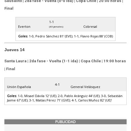
Sausalito | 2da fase - Vuelta (0-0 ida) | Copa Chile | 20:00 horas |
Final
1-1
Everton
Cobresal
(4-5 penales)
Goles
: 1-0, Pedro Sánchez 81' (EVE); 1-1, Flavio Rojas 88' (COB)
Jueves 14
Santa Laura | 2da fase - Vuelta (1-1 ida) | Copa Chile | 19:00 horas
| Final
4-1
Unión Española
General Velásquez
Goles
: 1-0, Misael Dávila 12' (UE); 2-0, Pablo Aránguiz 44' (UE); 3-0, Sebastián
Jaime 67' (UE); 3-1, Matías Pérez 71' (GVE); 4-1, Carlos Muñoz 82' (UE)'
PUBLICIDAD