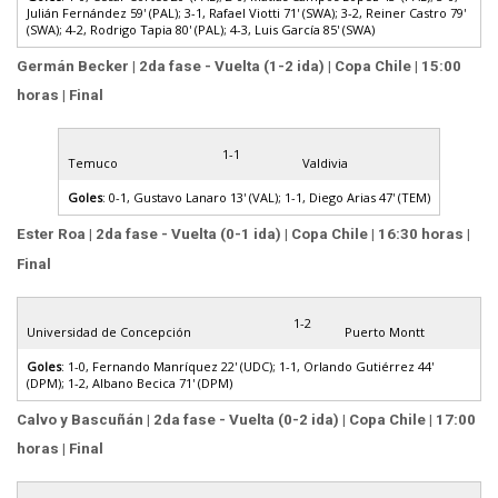
Julián Fernández 59' (PAL); 3-1, Rafael Viotti 71' (SWA); 3-2, Reiner Castro 79'
(SWA); 4-2, Rodrigo Tapia 80' (PAL); 4-3, Luis García 85' (SWA)
Germán Becker | 2da fase - Vuelta (1-2 ida) | Copa Chile | 15:00
horas | Final
1-1
Temuco
Valdivia
Goles
: 0-1, Gustavo Lanaro 13' (VAL); 1-1, Diego Arias 47' (TEM)
Ester Roa | 2da fase - Vuelta (0-1 ida) | Copa Chile | 16:30 horas |
Final
1-2
Universidad de Concepción
Puerto Montt
Goles
: 1-0, Fernando Manríquez 22' (UDC); 1-1, Orlando Gutiérrez 44'
(DPM); 1-2, Albano Becica 71' (DPM)
Calvo y Bascuñán | 2da fase - Vuelta (0-2 ida) | Copa Chile | 17:00
horas | Final