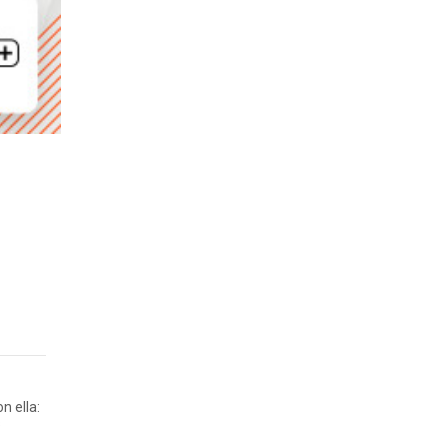
n ella:
s