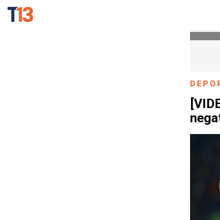
DEPO
[VIDE
negat