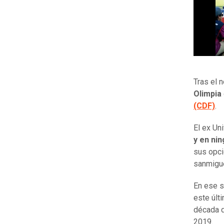
Tras el 
Olimpia
(CDF)
.
El ex Un
y en nin
sus opci
sanmiguel
En ese s
este últ
década d
2019.