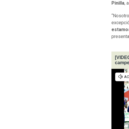
Pinilla
, 
“Nosotro
excepció
estamos
presenta
[VIDEO
campeó