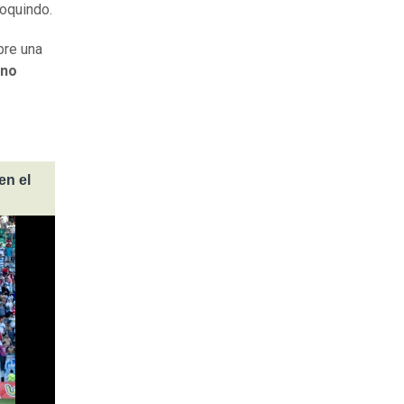
poquindo.
bre una
 no
en el