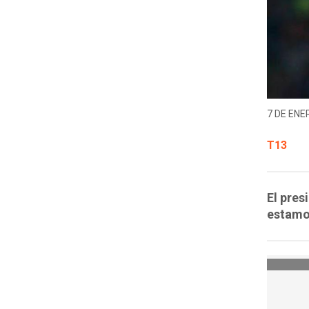
7 DE ENER
T13
El pres
estamos