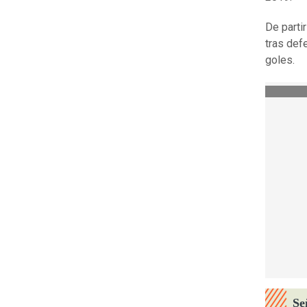
De partir
tras def
goles.
Se