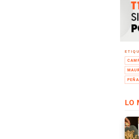
ETIQ
CAMP
MAUR
PEÑA
LO 