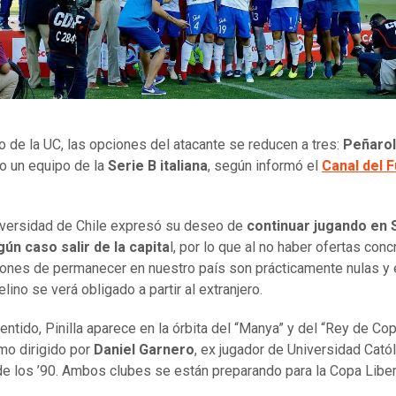
no de la UC, las opciones del atacante se reducen a tres:
Peñarol
o un equipo de la
Serie B italiana
, según informó el
Canal del F
iversidad de Chile expresó su deseo de
continuar jugando en 
gún caso salir de la capita
l, por lo que al no haber ofertas conc
ones de permanecer en nuestro país son prácticamente nulas y 
ino se verá obligado a partir al extranjero.
entido, Pinilla aparece en la órbita del “Manya” y del “Rey de Cop
imo dirigido por
Daniel Garnero
, ex jugador de Universidad Catól
e los ’90. Ambos clubes se están preparando para la Copa Libe