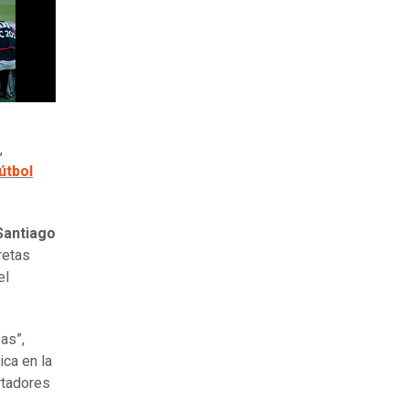
,
útbol
Santiago
retas
el
as”,
ica en la
rtadores