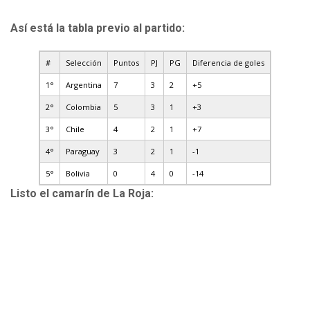
Así está la tabla previo al partido:
#
Selección
Puntos
PJ
PG
Diferencia de goles
1°
Argentina
7
3
2
+5
2°
Colombia
5
3
1
+3
3°
Chile
4
2
1
+7
4°
Paraguay
3
2
1
-1
5°
Bolivia
0
4
0
-14
Listo el camarín de La Roja: