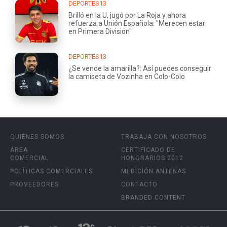
DEPORTES13
Brilló en la U, jugó por La Roja y ahora
refuerza a Unión Española: "Merecen estar
en Primera División"
DEPORTES13
¿Se vende la amarilla?: Así puedes conseguir
la camiseta de Vozinha en Colo-Colo
QUIÉNES SOMOS
TRABAJA CON NOSOTROS
ÁREA
CERTIFICADO DE
COMERCIAL
HONORARIOS 2012
POLÍTICAS COMERCIALES
MEDICIÓN ANTENAS
PROVEEDORES
CONTACTO
BRANDED CONTENT