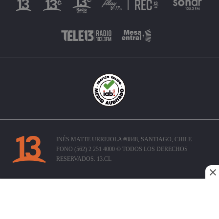
INÉS MATTE URREJOLA #0848, SANTIAGO, CHILE
FONO (562) 2 251 4000 © TODOS LOS DERECHOS
RESERVADOS. 13.CL