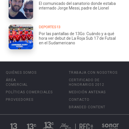
El comunicado del sanatorio donde estaba
internado Jorge Messi, padre de Lionel
DEPORTES13
Por las pantallas de 13Go: Cuándo y a qué
hora ver debut de La Roja Sub 17 de Futsal
en el Sudamericano
QUIÉNES SOMOS
TRABAJA CON NOSOTROS
ÁREA
CERTIFICADO DE
COMERCIAL
HONORARIOS 2012
POLÍTICAS COMERCIALES
MEDICIÓN ANTENAS
PROVEEDORES
CONTACTO
BRANDED CONTENT