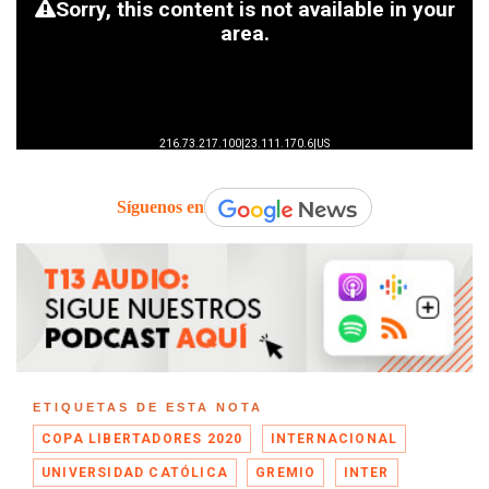
Síguenos en
ETIQUETAS DE ESTA NOTA
COPA LIBERTADORES 2020
INTERNACIONAL
UNIVERSIDAD CATÓLICA
GREMIO
INTER