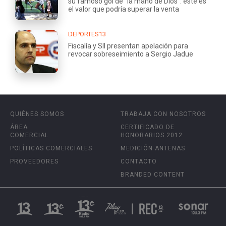
su famoso gol de "la mano de Dios": este es
el valor que podría superar la venta
DEPORTES13
Fiscalía y SII presentan apelación para
revocar sobreseimiento a Sergio Jadue
QUIÉNES SOMOS
TRABAJA CON NOSOTROS
ÁREA
CERTIFICADO DE
COMERCIAL
HONORARIOS 2012
POLÍTICAS COMERCIALES
MEDICIÓN ANTENAS
PROVEEDORES
CONTACTO
BRANDED CONTENT