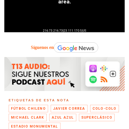
Síguenos en
ETIQUETAS DE ESTA NOTA
FÚTBOL CHILENO
JAVIER CORREA
COLO-COLO
MICHAEL CLARK
AZUL AZUL
SUPERCLÁSICO
ESTADIO MONUMENTAL