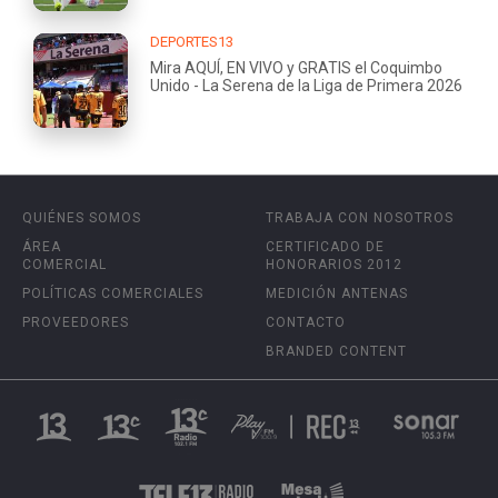
DEPORTES13
Mira AQUÍ, EN VIVO y GRATIS el Coquimbo
Unido - La Serena de la Liga de Primera 2026
QUIÉNES SOMOS
TRABAJA CON NOSOTROS
ÁREA
CERTIFICADO DE
COMERCIAL
HONORARIOS 2012
POLÍTICAS COMERCIALES
MEDICIÓN ANTENAS
PROVEEDORES
CONTACTO
BRANDED CONTENT