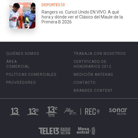
DEPORTES13
Rangers vs. Curicó Unido EN VIVO: A qué
hora y dónde ver el Clásico del Maule de la
Primera B 2026
QUIÉNES SOMOS
TRABAJA CON NOSOTROS
ÁREA
CERTIFICADO DE
COMERCIAL
HONORARIOS 2012
POLÍTICAS COMERCIALES
MEDICIÓN ANTENAS
PROVEEDORES
CONTACTO
BRANDED CONTENT