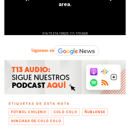
Síguenos en
ETIQUETAS DE ESTA NOTA
FÚTBOL CHILENO
COLO COLO
ÑUBLENSE
HINCHAS DE COLO COLO