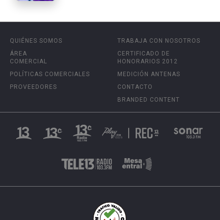
QUIÉNES SOMOS
TRABAJA CON NOSOTROS
ÁREA
CERTIFICADO DE
COMERCIAL
HONORARIOS 2012
POLÍTICAS COMERCIALES
MEDICIÓN ANTENAS
PROVEEDORES
CONTACTO
BRANDED CONTENT