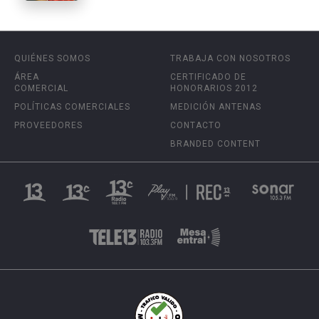
QUIÉNES SOMOS
TRABAJA CON NOSOTROS
ÁREA
CERTIFICADO DE
COMERCIAL
HONORARIOS 2012
POLÍTICAS COMERCIALES
MEDICIÓN ANTENAS
PROVEEDORES
CONTACTO
BRANDED CONTENT